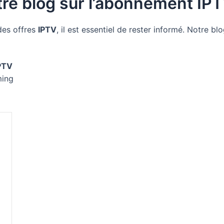
tre blog sur l’abonnement IPT
des offres
IPTV
, il est essentiel de rester informé. Notre bl
PTV
ming